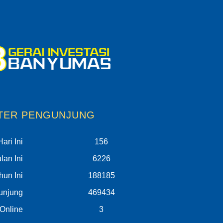
TER PENGUNJUNG
ari Ini
156
an Ini
6226
un Ini
188185
unjung
469434
Online
3