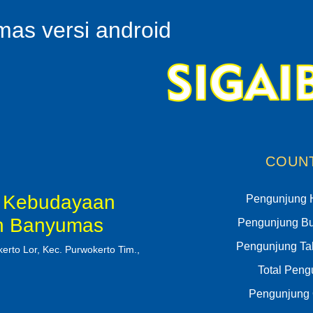
as versi android
COUN
, Kebudayaan
Pengunjung H
en Banyumas
Pengunjung Bul
Pengunjung Tah
erto Lor, Kec. Purwokerto Tim.,
Total Peng
Pengunjung 