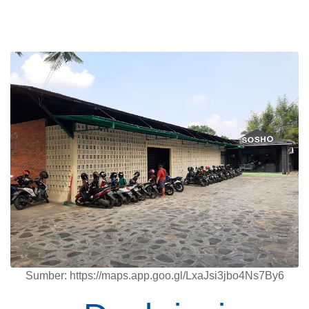
Sumber: https://maps.app.goo.gl/LxaJsi3jbo4Ns7By6